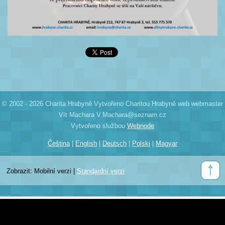
© 2002 - 2026 Charita Hrabyně Vytvořeno Charitou Hrabyně web webmaster
Vít Machara V.Machara@seznam.cz
Vytvořeno službou
Webnode
Čeština
|
English
|
Deutsch
|
Polski
|
Magyar
Zobrazit:
Mobilní verzi
|
Standardní verzi