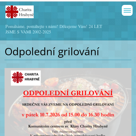
Pomáháme, pomáhejte s námi! Děkujeme Vám! 24 LET
JSME S VÁMI 2002-2025
Odpolední grilování