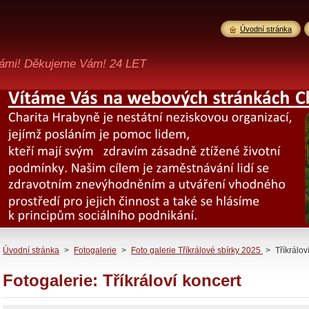
Úvodní stránka
ámi! Děkujeme Vám! 24 LET
Úvodní stránka
>
Fotogalerie
>
Foto galerie Tříkrálové sbírky 2025
>
Tříkrálov
Fotogalerie: Tříkráloví koncert