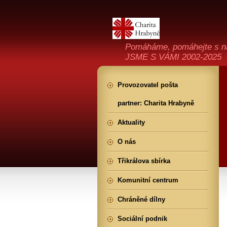
Pomáháme, pomáhejte s n
JSME S VÁMI 2002-2025
Provozovatel pošta
partner: Charita Hrabyně
Aktuality
O nás
Třikrálova sbírka
Komunitní centrum
Chráněné dílny
Sociální podnik