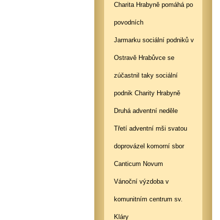
‎Charita Hrabyně pomáhá po
povodních
Jarmarku sociální podniků v
Ostravě Hrabůvce se
zúčastnil taky sociální
podnik Charity Hrabyně
Druhá adventní neděle
Třetí adventní mši svatou
doprovázel komorní sbor
Canticum Novum
Vánoční výzdoba v
komunitním centrum sv.
Kláry